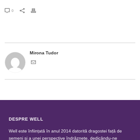
0
Mirona Tudor
DESPRE WELL
Well este înființată în anul 2014 datorită dragostei față de
semeni și a unei perspective îndrăznețe, dedicându-ne