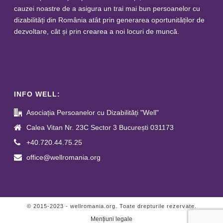
cauzei noastre de a asigura un trai mai bun persoanelor cu
dizabilități din România atât prin generarea oportunităților de
dezvoltare, cât și prin crearea a noi locuri de muncă.
INFO WELL:
Asociația Persoanelor cu Dizabilități "Well"
Calea Vitan Nr. 23C Sector 3 București 031173
+40.720.44.75.25
office@wellromania.org
© 2015-2023 - wellromania.org. Toate drepturile rezervate.
Mențiuni legale