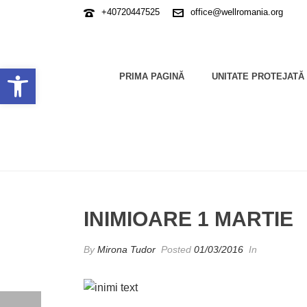
+40720447525
office@wellromania.org
Deschide bara de unelte
PRIMA PAGINĂ
UNITATE PROTEJATĂ
INIMIOARE 1 MARTIE
HOME
/
EDGE SLIDER
/ INIMIOARE 1 MARTIE
INIMIOARE 1 MARTIE
By
Mirona Tudor
Posted
01/03/2016
In