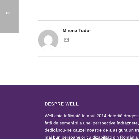
Mirona Tudor
DESPRE WELL
Well este înființată în anul 2014 datorită dragost
față de semeni și a unei perspective îndrăznețe,
dedicându-ne cauzei noastre de a asigura un tr
mai bun persoanelor cu dizabilități din România