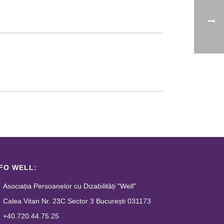
FO WELL:
Asociația Persoanelor cu Dizabilități "Well"
Calea Vitan Nr. 23C Sector 3 București 031173
+40.720.44.75.25